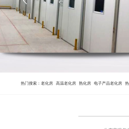
热门搜索：
老化房
高温老化房
熟化房
电子产品老化房
热