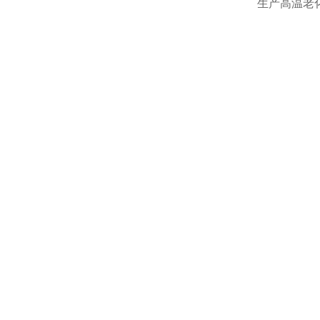
生产高温老