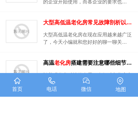
的企业开始使用，而各企业的要求也…
大型高低温
老化房
常见故障剖析以及日常维护
大型高低温老化房在现在应用越来越广泛
了，今天小编就和您好好的聊一聊关…
高温
老化房
搭建需要注意哪些细节呢？
随着现代化科技的发展，人们对老化房产
品质量要求也越来越高，技术制造业…
首页
电话
微信
地图
厂家分享
老化房
搭建前的工作考虑哪些问题？
针对较大一些设备老化房的搭建, 受制约
的问题。通过详细调查,提出几点供…